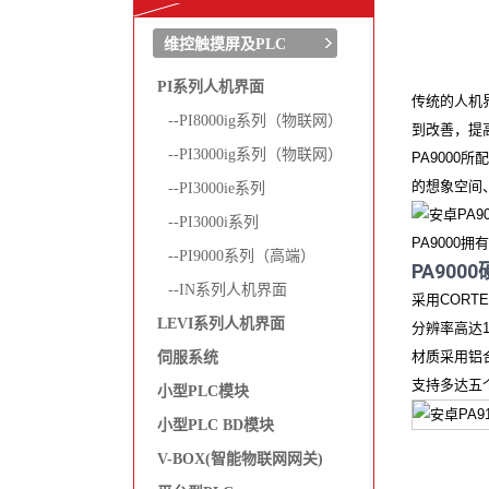
维控触摸屏及PLC
PI系列人机界面
传统的人机界
--PI8000ig系列（物联网）
到改善，提
--PI3000ig系列（物联网）
PA9000
的想象空间
--PI3000ie系列
--PI3000i系列
PA9000拥
--PI9000系列（高端）
PA900
--IN系列人机界面
采用CORT
LEVI系列人机界面
分辨率高达1
材质采用铝
伺服系统
支持多达五个串
小型PLC模块
小型PLC BD模块
V-BOX(智能物联网网关)