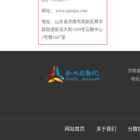
网址： www.jnjinjiu.com
地址：山东省济南市高新区舜华
路街道新泺大街1699号云数中心
2号楼1607室
济南金
地址
网站首页
关于我们
分散
-
-