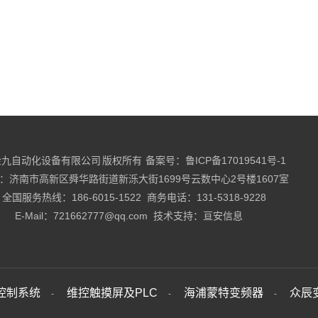
九自动化设备有限公司 版权所有 备案号：
鲁ICP备17019541号-1
：济南市高新区舜华路街道新泺大街1699号云数中心2号楼1607室
全国服务热线：186-6015-1522 商务电话：131-5318-9228
E-Mail：721662777@qq.com 技术支持：
亘安信息
控制系统
维控触摸屏及PLC
海浦蒙特变频器
众辰
-
-
-