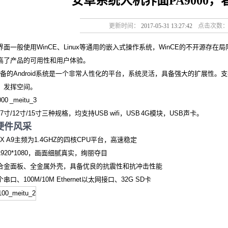
安卓系统人机界面PA9000
更新时间：
2017-05-31 13:27:42
点击次数
面一般使用WinCE、Linux等通用的嵌入式操作系统，WinCE的不开源存在局
高了产品的可用性和用户体验。
所配备的Android系统是一个非常人性化的平台，系统灵活，具备强大的扩展性
、发挥空间。
有7寸/12寸/15寸三种规格，均支持USB wifi，USB 4G模块，USB声卡。
0硬件风采
EX A9主频为1.4GHZ的四核CPU平台，高速稳定
920*1080，画面细腻真实，绚丽夺目
合金面板、全金属外壳，具备优良的抗震性和抗冲击性能
口、100M/10M Ethernet以太网接口、32G SD卡