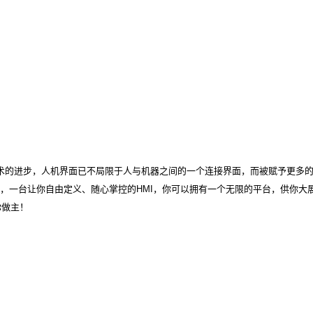
术的进步，人机界面已不局限于人与机器之间的一个连接界面，而被赋予更多
000，一台让你自由定义、随心掌控的HMI，你可以拥有一个无限的平台，供你大
你做主！