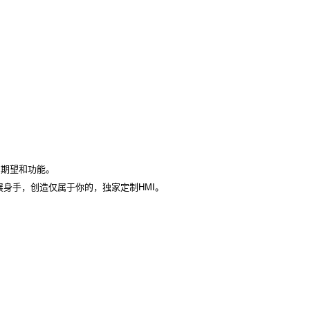
的期望和功能。
展身手，创造仅属于你的，独家定制HMI。