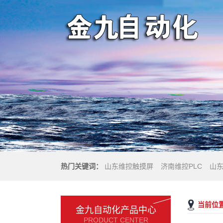
热门关键词：
山东维控触摸屏
济南维控PLC
山
当前位
金九自动化产品中心
PRODUCT CENTER