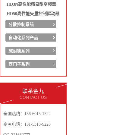
HD3N高性能精易型变频器
HD50高性能矢量控制驱动器
分散控制系统
自动化系列产品
施耐德系列
西门子系列
联系金九
CONTACT US
全国热线：186-6015-1522
商务电话：131-5318-9228
QQ: 721662777