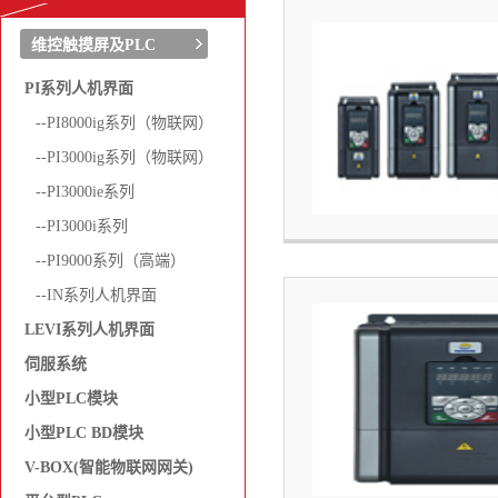
维控触摸屏及PLC
PI系列人机界面
--PI8000ig系列（物联网）
--PI3000ig系列（物联网）
--PI3000ie系列
--PI3000i系列
--PI9000系列（高端）
--IN系列人机界面
LEVI系列人机界面
伺服系统
小型PLC模块
小型PLC BD模块
V-BOX(智能物联网网关)