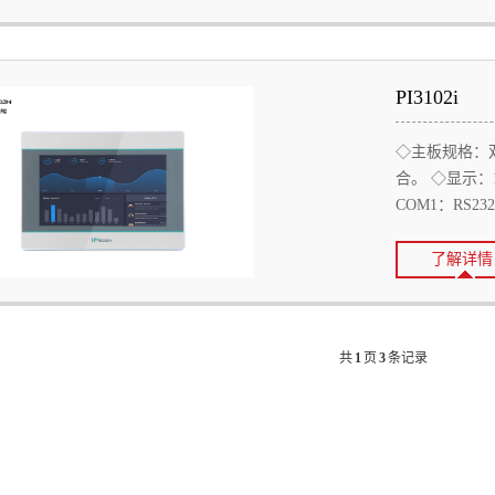
PI3102i
◇主板规格：双核
合。 ◇显示：1
COM1：RS232，
了解详情
共
1
页
3
条记录