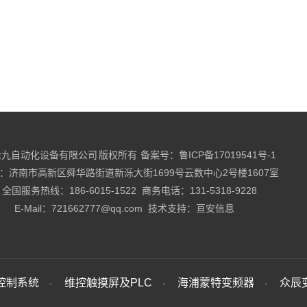
九自动化设备有限公司 版权所有 备案号：
鲁ICP备17019541号-1
：济南市高新区舜华路街道新泺大街1699号云数中心2号楼1607室
全国服务热线：186-6015-1522 商务电话：131-5318-9228
E-Mail：721662777@qq.com 技术支持：
亘安信息
控制系统
维控触摸屏及PLC
海浦蒙特变频器
众辰
-
-
-