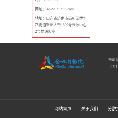
网址： www.jnjinjiu.com
地址：山东省济南市高新区舜华
路街道新泺大街1699号云数中心
2号楼1607室
济南金
地址
网站首页
关于我们
分散
-
-