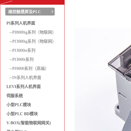
维控触摸屏及PLC
PI系列人机界面
--PI8000ig系列（物联网）
--PI3000ig系列（物联网）
--PI3000ie系列
--PI3000i系列
--PI9000系列（高端）
--IN系列人机界面
LEVI系列人机界面
伺服系统
小型PLC模块
小型PLC BD模块
V-BOX(智能物联网网关)