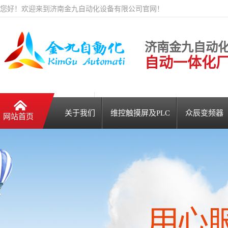
您好！欢迎来到济南金九自动化设备有限公司官网！
济南金九自动
自动一体化
关于我们
维控触摸屏及PLC
众辰变频器
网站首页