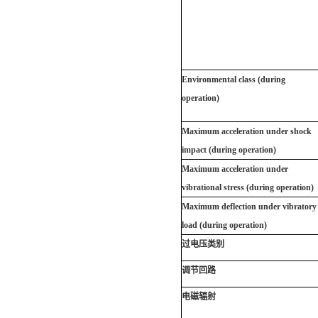
Environmental class (during
operation)
Maximum acceleration under shock
impact (during operation)
Maximum acceleration under
vibrational stress (during operation)
Maximum deflection under vibratory
load (during operation)
过电压类别
调节回路
电磁辐射