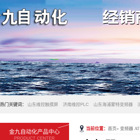
热门关键词：
山东维控触摸屏
济南维控PLC
山东海浦蒙特变频器
当前位置：
首页
»
变频器 ATV1
金九自动化产品中心
PRODUCT CENTER