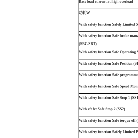
Base load current at high overload
功耗W
With safety function Safely Limited 
With safety function Safe brake ma
(SBC/SBT)
With safety function Safe Operating
With safety function Safe Position (S
With safety function Safe programma
With safety function Safe Speed Mon
With safety function Safe Stop 1 (SS1
With sft fct Safe Stop 2 (SS2)
With safety function Safe torque off
With safety function Safely Limited P